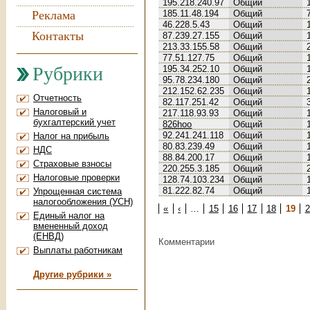
195.218.240.97
Общий
Реклама
185.11.48.194
Общий
46.228.5.43
Общий
Контакты
87.239.27.155
Общий
213.33.155.58
Общий
77.51.127.75
Общий
Рубрики
195.34.252.10
Общий
95.78.234.180
Общий
212.152.62.235
Общий
Отчетность
82.117.251.42
Общий
Налоговый и
217.118.93.93
Общий
бухгалтерский учет
826hoo
Общий
92.241.241.118
Общий
Налог на прибыль
80.83.239.49
Общий
НДС
88.84.200.17
Общий
Страховые взносы
220.255.3.185
Общий
Налоговые проверки
128.74.103.234
Общий
81.222.82.74
Общий
Упрощенная система
налогообложения (УСН)
Страницы
«
‹
…
15
16
17
18
19
2
Единый налог на
вмененный доход
(ЕНВД)
Комментарии
Выплаты работникам
Другие рубрики »