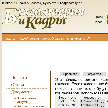
buhkadr.ru - сайт о налогах, бухучете и кадровом деле
Логин:
Пароль:
Главная
»
Какой режим налогообложения вы применяете?
Вы здесь
Просмотр
Результаты
Главные вкладки
Новости
Эта таблица содержит список
голосов. Если голосование 
Статьи
пользователям, то они будут
Документы
компьютеров, использовавши
Посетитель
Голосовать
Нормативные
92.242.13.250
Общий и ЕНВД
документы
93.94.155.70
Общий и ЕНВД
Формы отчетности