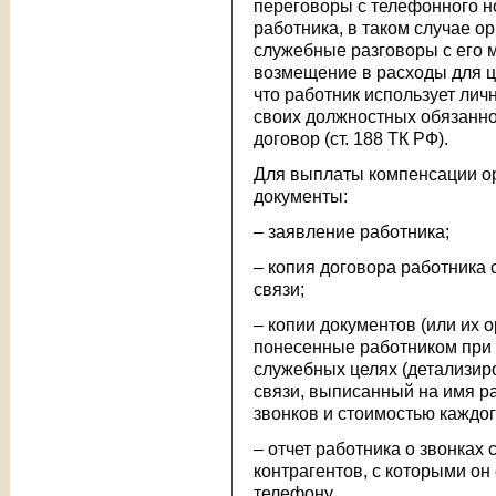
переговоры с телефонного н
работника, в таком случае о
служебные разговоры с его 
возмещение в расходы для ц
что работник использует ли
своих должностных обязанно
договор (ст. 188 ТК РФ).
Для выплаты компенсации о
документы:
– заявление работника;
– копия договора работника 
связи;
– копии документов (или их
понесенные работником при
служебных целях (детализир
связи, выписанный на имя р
звонков и стоимостью каждог
– отчет работника о звонках
контрагентов, с которыми о
телефону.