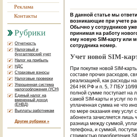
Реклама
В данной статье мы ответ
Контакты
возникающие при учете ра
Обычно у сотрудников уже
Рубрики
принимая на работу нового
ему новую SIM-карту или 
Отчетность
сотрудника номер.
Налоговый и
бухгалтерский учет
Учет новой SIM-кар
Налог на прибыль
НДС
При покупке новой SIM-карты
Страховые взносы
составе прочих расходов, св
Налоговые проверки
реализацией, как расходы на о
Упрощенная система
264 НК РФ и п. 5, 7 ПБУ 10/9
налогообложения (УСН)
полной сумме поступает на л
Единый налог на
самой SIM-карты и услуг по 
вмененный доход
(ЕНВД)
уплаченная сумма не что ино
Выплаты работникам
по мере оказания ему услуг с
абонента зачисляется лишь ч
Другие рубрики »
разница между суммой, упла
телефона, и суммой, поступи
стоимостью приобретения SIM