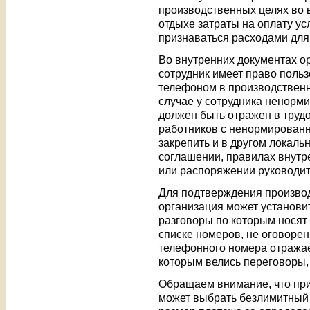
производственных целях во 
отдыхе затраты на оплату ус
признаваться расходами для
Во внутренних документах ор
сотрудник имеет право поль
телефоном в производственны
случае у сотрудника ненорми
должен быть отражен в труд
работников с ненормирован
закрепить и в другом локаль
соглашении, правилах внутре
или распоряжении руководите
Для подтверждения производ
организация может установит
разговоры по которым носят
списке номеров, не оговорен
телефонного номера отражае
которым велись переговоры, 
Обращаем внимание, что при
может выбрать безлимитный 