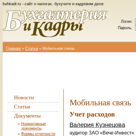
buhkadr.ru - сайт о налогах, бухучете и кадровом деле
Логин:
Пароль:
Главная
»
Статьи
»
Мобильная связь
Вы здесь
Новости
Мобильная связь
Статьи
Учет расходов
Документы
Нормативные
Валерия Кузнецова
документы
аудитор ЗАО «Вече-Инвест»
Формы отчетности