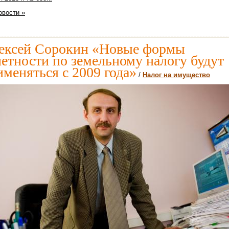
овости »
ексей Сорокин «Новые формы
четности по земельному налогу будут
именяться с 2009 года»
/
Налог на имущество