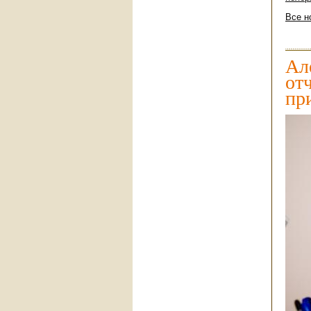
Все н
Ал
от
пр