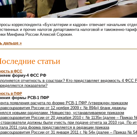
просы корреспондента «Бухгалтерии и кадров» отвечает начальник отде
ственных и прочих налогов департамента налоговой и таможенно-тари
ики Минфина России Алексей Сорокин.
ь дальше »
оследние статьи
ность в ФСС
лняем форму-4 ФСС РФ
аполняется отчетность в соцстрах? Кто представляет ведомость 4 ФСС 
пределяются показатели?
ность в ПФР
нения формы РСВ-1 ПФР
ента появления расчета по форме РСВ-1 ПФР (утвержден приказом
равсоцразвития России от 12 ноября 2009 г. № 894н) бланк дважды
нялся новыми разделами. Новшество, устанавливаемое приказом
равсоцразвития России от 20 декабря 2010 г. № 1135н (далее – Приказ 
, страхователи должны были учесть при подаче отчета за 2010 год. По и
ртала 2011 года форма представляется в редакции приказа
равсоцразвития России от 31 января 2011 г. № 54н (далее – Приказ № 54