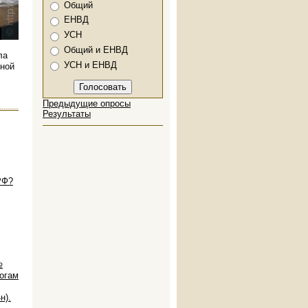
Варианты
Общий
ЕНВД
УСН
Общий и ЕНВД
ла
УСН и ЕНВД
фной
Предыдущие опросы
Результаты
РФ?
№
тогам
н).