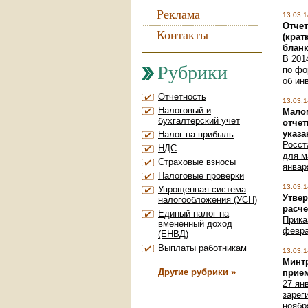
Реклама
13.03.1
Отчет
Контакты
(крат
блан
В 201
Рубрики
по фо
об ин
Отчетность
13.03.1
Налоговый и
Малом
бухгалтерский учет
отчет
указ
Налог на прибыль
Росст
НДС
для м
Страховые взносы
январ
Налоговые проверки
13.03.1
Упрощенная система
Утве
налогообложения (УСН)
расче
Единый налог на
Прика
вмененный доход
февра
(ЕНВД)
Выплаты работникам
13.03.1
Минт
Другие рубрики »
прие
27 ян
зарег
ноябр