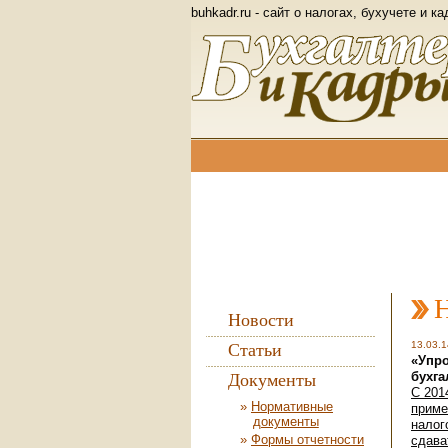
buhkadr.ru - сайт о налогах, бухучете и к
Новости
13.03.1
Статьи
«Упро
бухга
Документы
С 201
Нормативные
приме
документы
налог
Формы отчетности
сдава