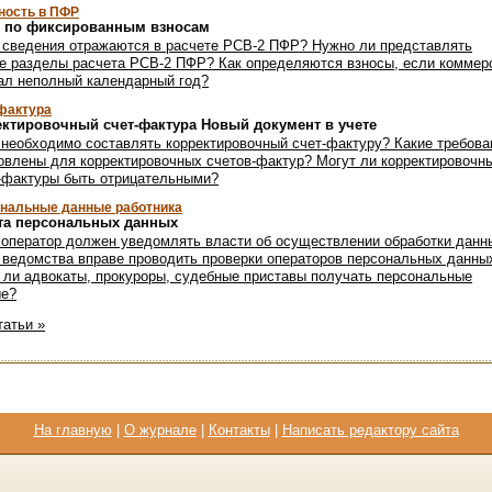
ность в ПФР
т по фиксированным взносам
 сведения отражаются в расчете РСВ-2 ПФР? Нужно ли представлять
е разделы расчета РСВ-2 ПФР? Как определяются взносы, если коммер
ал неполный календарный год?
фактура
ктировочный счет-фактура Новый документ в учете
 необходимо составлять корректировочный счет-фактуру? Какие требова
овлены для корректировочных счетов-фактур? Могут ли корректировочн
-фактуры быть отрицательными?
нальные данные работника
та персональных данных
 оператор должен уведомлять власти об осуществлении обработки данн
 ведомства вправе проводить проверки операторов персональных данны
 ли адвокаты, прокуроры, судебные приставы получать персональные
ые?
татьи »
На главную
|
О журнале
|
Контакты
|
Написать редактору сайта