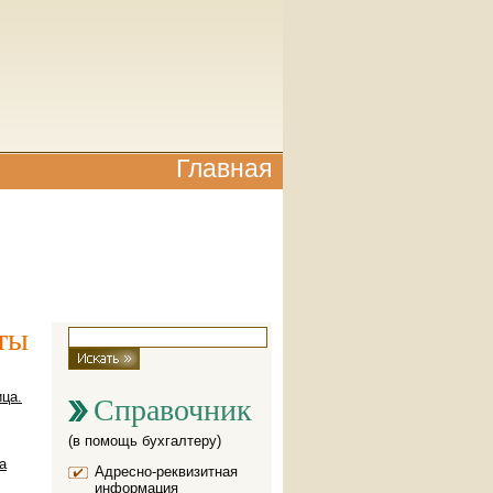
Главная
ты
Поиск на сайте
Форма поиска
ца.
Справочник
(в помощь бухгалтеру)
а
Адресно-реквизитная
информация