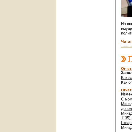
На во
имуще
полит
Читат
П
Отчет
Запо
Как з
Как о
Отчет
Изме
С мом
Минзд
допол
Минзд
1135)
I ква
Минзд