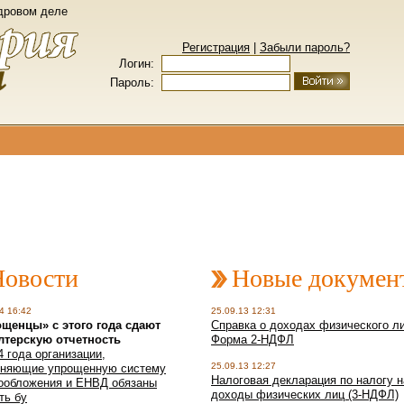
Перейти к основному содержанию
адровом деле
Регистрация
|
Забыли пароль?
Логин:
Пароль:
Новости
Новые докумен
4 16:42
25.09.13 12:31
щенцы» с этого года сдают
Справка о доходах физического ли
лтерскую отчетность
Форма 2-НДФЛ
4 года организации,
25.09.13 12:27
няющие упрощенную систему
Налоговая декларация по налогу н
ообложения и ЕНВД обязаны
доходы физических лиц (3-НДФЛ)
ть бу