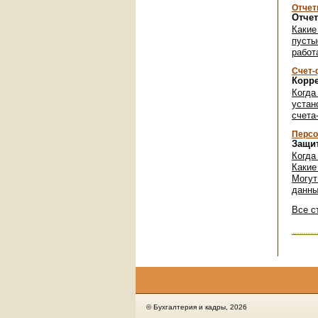
Отчет
Отче
Какие
пусты
работ
Счет-
Корре
Когда
устан
счета
Персо
Защи
Когда
Какие
Могут
данн
Все с
© Бухгалтерия и кадры, 2026