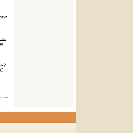
сант
ния
ые
ых?
х?