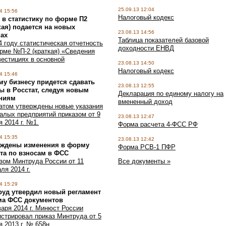
25.09.13 12:04
4 15:56
Налоговый кодекс
 в статистику по форме П2
кая) подается на новых
23.08.13 14:56
ках
Таблица показателей базовой
4 году статистическая отчетность
доходности ЕНВД
рме №П-2 (краткая) «Сведения
вестициях в основной
23.08.13 14:50
Налоговый кодекс
4 15:46
у бизнесу придется сдавать
23.08.13 12:55
ы в Росстат, следуя новым
Декларация по единому налогу на
аниям
вмененный доход
атом утверждены новые указания
алых предприятий приказом от 9
23.08.13 12:47
я 2014 г. №1.
Форма расчета 4-ФСС РФ
4 15:35
23.08.13 12:42
рждены изменения в форму
Форма РСВ-1 ПФР
та по взносам в ФСС
зом Минтруда России от 11
Все документы »
ля 2014 г.
4 15:29
руд утвердил новый регламент
ма ФСС документов
варя 2014 г. Минюст России
истрировал приказ Минтруда от 5
я 2013 г. № 658н.