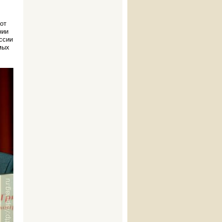
от
нии
ссии
мых