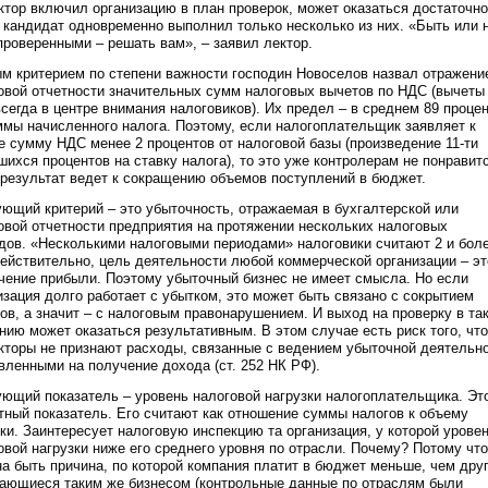
ктор включил организацию в план проверок, может оказаться достаточно
 кандидат одновременно выполнил только несколько из них. «Быть или 
проверенными – решать вам», – заявил лектор.
м критерием по степени важности господин Новоселов назвал отражени
овой отчетности значительных сумм налоговых вычетов по НДС (вычеты
сегда в центре внимания налоговиков). Их предел – в среднем 89 проце
ммы начисленного налога. Поэтому, если налогоплательщик заявляет к
е сумму НДС менее 2 процентов от налоговой базы (произведение 11-ти
шихся процентов на ставку налога), то это уже контролерам не понравит
 результат ведет к сокращению объемов поступлений в бюджет.
ющий критерий – это убыточность, отражаемая в бухгалтерской или
овой отчетности предприятия на протяжении нескольких налоговых
дов. «Несколькими налоговыми периодами» налоговики считают 2 и бол
Действительно, цель деятельности любой коммерческой организации – эт
чение прибыли. Поэтому убыточный бизнес не имеет смысла. Но если
изация долго работает с убытком, это может быть связано с сокрытием
ов, а значит – с налоговым правонарушением. И выход на проверку в та
нию может оказаться результативным. В этом случае есть риск того, что
кторы не признают расходы, связанные с ведением убыточной деятельно
вленными на получение дохода (ст. 252 НК РФ).
ющий показатель – уровень налоговой нагрузки налогоплательщика. Эт
тный показатель. Его считают как отношение суммы налогов к объему
ки. Заинтересует налоговую инспекцию та организация, у которой урове
овой нагрузки ниже его среднего уровня по отрасли. Почему? Потому что
а быть причина, по которой компания платит в бюджет меньше, чем друг
ающиеся таким же бизнесом (контрольные данные по отраслям были