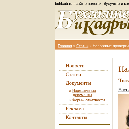
buhkadr.ru - сайт о налогах, бухучете и к
Главная
»
Статьи
»
Налоговые проверки
Вы здесь
Новости
На
Статьи
Тот
Документы
Елен
Нормативные
документы
Формы отчетности
Реклама
Контакты