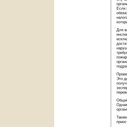
орган
Если 
обяза
налог
котор
Для в
инспе
исклю
доста
наруш
требу
пожар
орган
подра
Прове
Это д
получ
экспе
перев
Общий
Однак
орган
Таким
приос