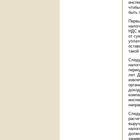
инспе
чтобы
быть 
Первы
налог
НДС в
от су
уплат
остав
такой
Следу
налог
перио
лет. 
извле
орган
доход
компа
инспе
напра
Следу
расче
выруч
налог
должн
заним