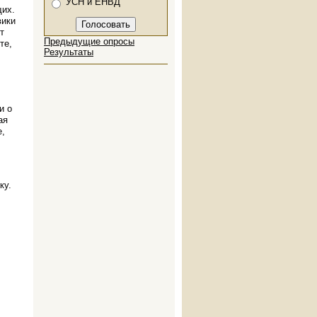
УСН и ЕНВД
щих.
вики
т
Предыдущие опросы
те,
Результаты
и о
ая
е,
ку.