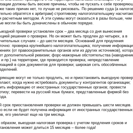
изации должны быть веские причины, чтобы не пускать к себе проверяю
же таких причин нет, то лучше не рисковать. По решению суда (а налого
тельно обратятся к арбитрам) строптивому налогоплательщику насчитаю
и расчетным методом. А эти суммы могут оказаться в разы больше, чем 
ые могли бы быть доначислены в обычном порядке.
ыездной проверки установлен срок – два месяца со дня вынесения
кцией решения о проверке. Но он может быть продлен до четырех, а в
чительных случаях – до шести месяцев. Оснований для продления
точно: проверка крупнейшего налогоплательщика; получение информаци
ениях (от правоохранительных органов или из других источников), котор
ет дополнительной ревизии; форс-мажорные обстоятельства (наводнени
 и пр.) на территории, где проводится проверка; непредставление
изацией в срок документов для проверки; широкая сеть обособленных
зделений.
ряющие могут не только продлить, но и приостановить выездную провер
елают, когда нужно истребовать документы у контрагентов организации;
ить информацию от иностранных государственных органов; провести
ртизу; перевести на русский язык бумаги, представленные фирмой без
ода.
 срок приостановления проверки не должен превышать шести месяцев.
о если не будет получена информация от иностранных государственных
ов, его увеличат еще на три месяца.
 образом, выездная налоговая проверка с учетом продления сроков и
тановления может длиться 15 месяцев – более года!