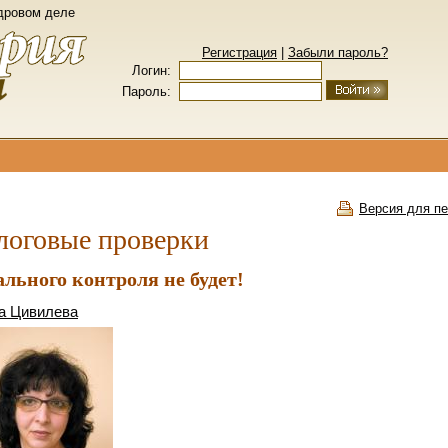
Перейти к основному содержанию
адровом деле
Регистрация
|
Забыли пароль?
Логин:
Пароль:
Версия для пе
логовые проверки
ального контроля не будет!
а Цивилева