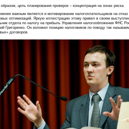
 образом, цель планирования проверок – концентрация на зонах риска.
 менее важным является и мотивирование налогоплательщиков на отказ 
овых оптимизаций. Яркую иллюстрацию этому привел в своем выступле
ьник отдела по налогу на прибыль Управления налогообложения ФНС Ро
ий Григоренко. Он изложил позицию налоговиков по поводу так называе
вых» договоров.