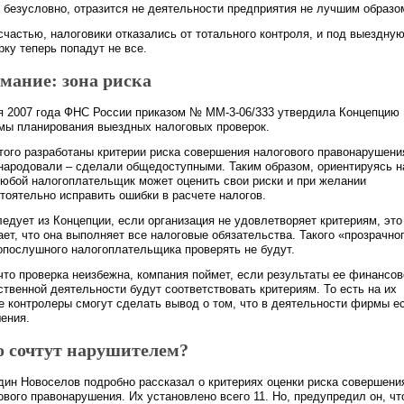
, безусловно, отразится не деятельности предприятия не лучшим образо
 счастью, налоговики отказались от тотального контроля, и под выездну
рку теперь попадут не все.
мание: зона риска
я 2007 года ФНС России приказом № ММ-3-06/333 утвердила Концепцию
мы планирования выездных налоговых проверок.
того разработаны критерии риска совершения налогового правонарушени
народовали – сделали общедоступными. Таким образом, ориентируясь н
любой налогоплательщик может оценить свои риски и при желании
тоятельно исправить ошибки в расчете налогов.
ледует из Концепции, если организация не удовлетворяет критериям, это
ает, что она выполняет все налоговые обязательства. Такого «прозрачно
опослушного налогоплательщика проверять не будут.
 что проверка неизбежна, компания поймет, если результаты ее финансов
ственной деятельности будут соответствовать критериям. То есть на их
е контролеры смогут сделать вывод о том, что в деятельности фирмы е
ения.
о сочтут нарушителем?
дин Новоселов подробно рассказал о критериях оценки риска совершени
ового правонарушения. Их установлено всего 11. Но, предупредил он, ч