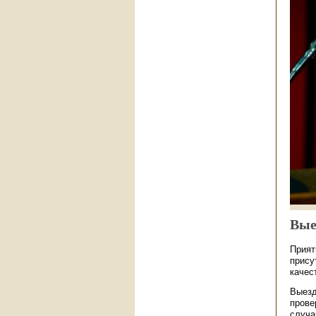
Вые
Прият
прису
качес
Выезд
прове
случа