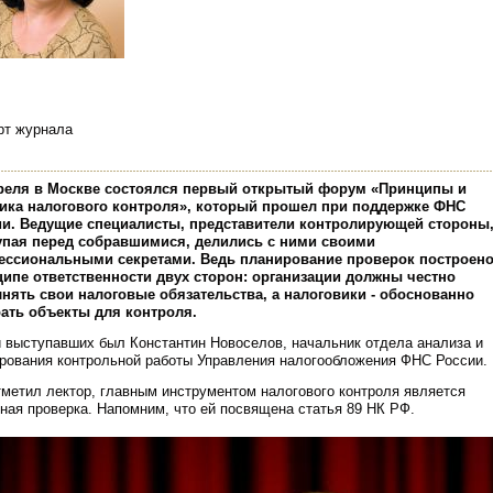
рт журнала
преля в Москве состоялся первый открытый форум «Принципы и
ика налогового контроля», который прошел при поддержке ФНС
и. Ведущие специалисты, представители контролирующей стороны
упая перед собравшимися, делились с ними своими
ессиональными секретами. Ведь планирование проверок построено
ипе ответственности двух сторон: организации должны честно
нять свои налоговые обязательства, а налоговики - обоснованно
ать объекты для контроля.
 выступавших был Константин Новоселов, начальник отдела анализа и
рования контрольной работы Управления налогообложения ФНС России.
тметил лектор, главным инструментом налогового контроля является
ная проверка. Напомним, что ей посвящена статья 89 НК РФ.