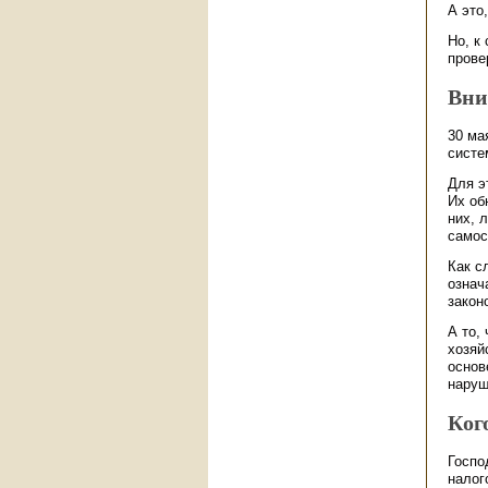
А это
Но, к
прове
Вни
30 ма
систе
Для э
Их об
них, 
самос
Как с
означ
закон
А то,
хозяй
основ
наруш
Ког
Госпо
налог