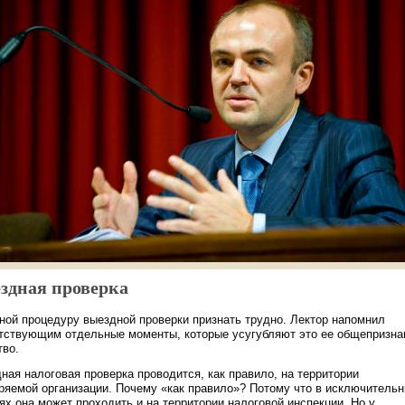
здная проверка
ной процедуру выездной проверки признать трудно. Лектор напомнил
тствующим отдельные моменты, которые усугубляют это ее общепризна
тво.
ная налоговая проверка проводится, как правило, на территории
ряемой организации. Почему «как правило»? Потому что в исключитель
ях она может проходить и на территории налоговой инспекции. Но у