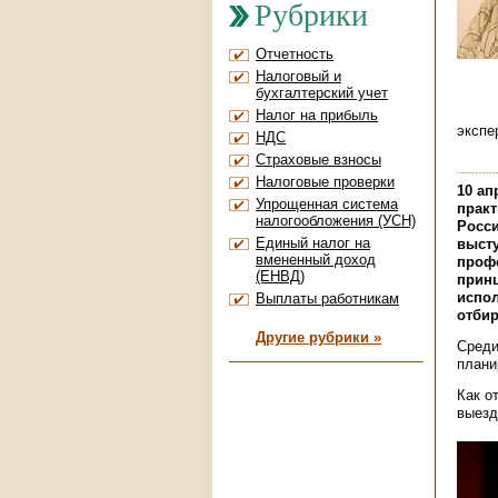
Рубрики
Отчетность
Налоговый и
бухгалтерский учет
Налог на прибыль
экспе
НДС
Страховые взносы
Налоговые проверки
10 а
Упрощенная система
практ
налогообложения (УСН)
Росси
Единый налог на
выст
вмененный доход
проф
(ЕНВД)
принц
испол
Выплаты работникам
отбир
Другие рубрики »
Среди
плани
Как о
выезд