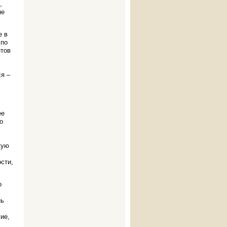
,
не
е в
 по
нтов
ся –
ее
о
кую
сти,
о
нь
ие,