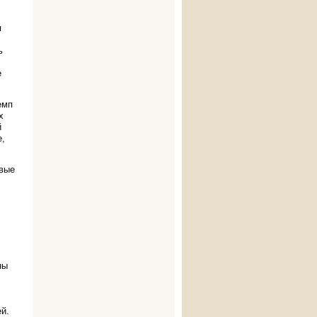
я
ь
е
емп
х
й
е,
овые
ны
й.