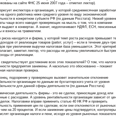
икованы на сайте ФНС 25 июня 2007 года – отметил лектор).
ересует инспектора и организация, у которой среднемесячная заработна
 на одного работника ниже среднего уровня по виду экономической
льности в конкретном субъекте РФ (по данным Росстата). Низкий уровен
аты чаще всего наводит проверяющих на мысль о том, что в компании
и выдают в конвертах. А значит, недоплачивают НДФЛ, ЕСН, пенсионны
ы и взносы на травматизм.
е риска находится и фирма, у которой темп роста расходов превышает т
 доходов от реализации товаров (работ, услуг) – если в течение двух-тре
дов при увеличении выручки налоговая база уменьшается. Этот критери
олагает, заметил лектор, что расходы не должны увеличиваться быстре
оходы от реализации.
 свидетельствует достижение всех этих показателей? О том, что налог
нности предприятия занижены. А насколько это обоснованно – покажет
ная налоговая проверка.
конец, подозрение у проверяющих вызовет значительное отклонение
бельности организации по данным ее бухгалтерского учета от уровня
бельности для данной сферы деятельности (по данным Росстата).
мическая деятельность фирмы - это ее сделки, приносящие доход или
нные с расходами. А уровень рентабельности организации зависит от це
сделок. Налоговики вправе применить статью 40 НК РФ и проверить
льность применения цен по сделкам, если они отклоняются от рыночных
 чем на 20 процентов. И если занижение цены подтвердится, контролеры
ислят организации налоги и пени, исходя из уровня рыночных показателе