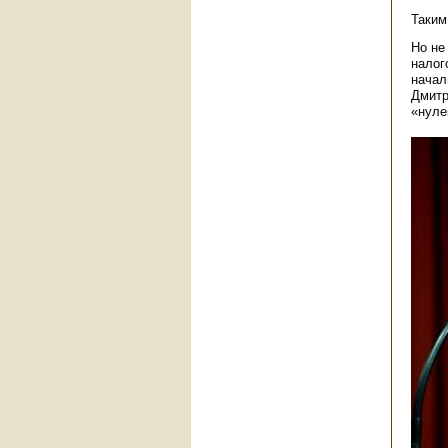
Таким
Но не
налог
начал
Дмитр
«нуле