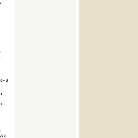
м.
ю
я.
а
го» и
о-
сть
я
тобы