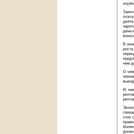
опубл
Заинт
плата
деяте
зарпл
деньг
взнос
В зон
роста
перио
предп
чем д
О чем
обяза
выезд
И, на
рента
рента
Эконо
связа
этих 
прави
более
донач