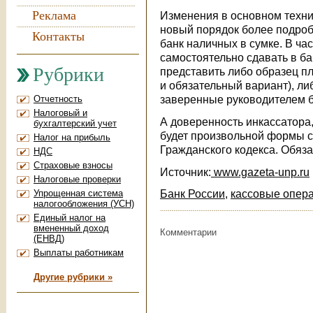
Реклама
Изменения в основном техни
новый порядок более подроб
Контакты
банк наличных в сумке. В ча
самостоятельно сдавать в ба
Рубрики
представить либо образец п
и обязательный вариант), ли
заверенные руководителем б
Отчетность
Налоговый и
А доверенность инкассатора
бухгалтерский учет
будет произвольной формы с
Налог на прибыль
Гражданского кодекса. Обяз
НДС
Страховые взносы
Источник:
www.gazeta-unp.ru
Налоговые проверки
Банк России
,
кассовые опер
Упрощенная система
налогообложения (УСН)
Единый налог на
вмененный доход
Комментарии
(ЕНВД)
Выплаты работникам
Другие рубрики »