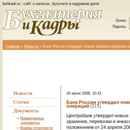
buhkadr.ru - сайт о налогах, бухучете и кадровом деле
Логин:
Пароль:
Главная
»
Новости
»
Банк России утвердил новые правила ведения к
Вы здесь
Новости
20 июня 2008, 10:41
Статьи
Банк России утвердил нов
операций
(315)
Документы
Центробанк утвердил новые 
Нормативные
хранения, перевозки и инка
документы
положением от 24 апреля 200
Формы отчетности