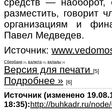
средств — наоборот, 
разместить, говорит 
организациям и фин
Павел Медведев.
Источник:
www.vedomost
Сбербанк
,
валюта
,
вклады
[2]
[3]
[4]
Версия для печати
[5]
Подробнее »
[6]
Источник (изменено 19.08.
18:35):
http://buhkadr.ru/node