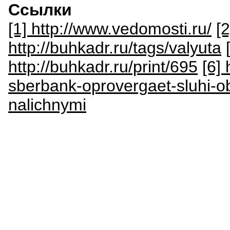
Ссылки
[1] http://www.vedomosti.ru/
[
http://buhkadr.ru/tags/valyuta
http://buhkadr.ru/print/695
[6]
sberbank-oprovergaet-sluhi-ob
nalichnymi