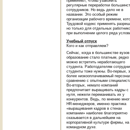
применяют, чтобы узаконить
регулярные переработки большинс
сотрудников. Но ведь дело не в
названии. Это особый режим
организации рабочего времени, кот
Трудовой кодекс применять разреш
но только для отдельных работник
при выполнении целого ряда услов
Учебный отпуск
Кого и как отправляем?
Сейчас, когда в большинстве вузов
образование стало платным, редко
можно встретить неработающего
студента. Работодателям сотрудни
студенты тоже нужны. Во-первых, 
более низкооплачиваемый персона
сравнению с опытными специалист
Во-вторых, немало компаний
предпочитает выращивать кадры с
нуля, нежели переманивать их у
конкурентов. Ведь, по мнению мног
HR-менеджеров, именно практика
«выращивания кадров в стенах
компании» наиболее благоприятно
сказывается в дальнейшем на
корпоративной культуре фирмы, на
командном духе.