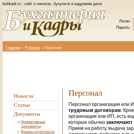
buhkadr.ru - сайт о налогах, бухучете и кадровом деле
Логин:
Пароль:
Главная
»
Рубрики
»
Персонал
Вы здесь
Персонал
Новости
Персонал организации или И
Статьи
трудовым договорам
. Кро
Документы
организации или ИП, есть е
которые обычно
заключают
Нормативные
документы
Прием на работу, выдача за
Формы отчетности