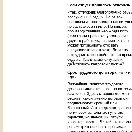
Если отпуск пришлось отложит
Итак, отпускник благополучно отбы
заслуженный отдых. Но от так
называемых нестандартных ситуац
не застрахован никто. Например,
производственная необходимость
(налоговая проверка, увольнение
другого работника, авария, и т. п.)
может потребовать отозвать
специалиста из отпуска. Да и сам
сотрудник может заболеть во врем
отдыха. Как в таких ситуациях
действовать кадровой службе?
Срок трудового договора: «от» и
«до»
Важнейшим пунктом трудового
договора является срок, на которы
заключен. Здесь стороны должны
решить, какой именно договор они
подписывают: срочный или
бессрочный. А отсюда уже «растут
ноги» всех остальных пунктов:
гарантии, компенсации, отпуск,
характер работы. В этой статье мы
рассмотрим основные правила и
принципы, которые должен соблюд