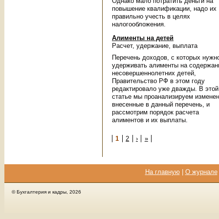
Однако мало потратить деньги на
повышение квалификации, надо их
правильно учесть в целях
налогообложения.
Алименты на детей
Расчет, удержание, выплата
Перечень доходов, с которых нужн
удерживать алименты на содержан
несовершеннолетних детей,
Правительство РФ в этом году
редактировало уже дважды. В этой
статье мы проанализируем изменен
внесенные в данный перечень, и
рассмотрим порядок расчета
алиментов и их выплаты.
Страницы
1
2
›
»
На главную
|
О журнале
© Бухгалтерия и кадры, 2026