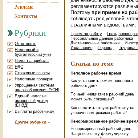
длительность рабочего дня, о
регламентируются различным
Реклама
Поэтому
при приеме на ра
Контакты
соблюдать ряд условий, что
с различными ведомствами.
Рубрики
Прием на работу
Гражданско-пра
Персональные данные работника
Дистанционные работники
Иностр
Отчетность
Увольнение
Перевод
Трудовая 
Налоговый и
бухгалтерский учет
Налог на прибыль
Статьи по теме
НДС
Страховые взносы
Неполное рабочее время
Налоговые проверки
Как установить режим неполного
Упрощенная система
рабочего дня?
налогообложения (УСН)
По чьей инициативе рабочий день
Единый налог на
может быть сокращен?
вмененный доход
(ЕНВД)
Как оплатить отпуск работнику на
Выплаты работникам
укороченном режиме работы?
Ненормированное рабочее врем
Другие рубрики »
Ненормированный рабочий день...
Чаще всего эту формулировку